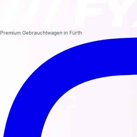
Premium Gebrauchtwagen in Fürth